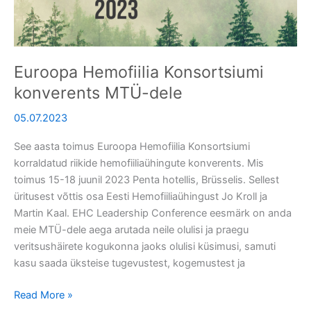
Euroopa Hemofiilia Konsortsiumi
konverents MTÜ-dele
05.07.2023
See aasta toimus Euroopa Hemofiilia Konsortsiumi
korraldatud riikide hemofiiliaühingute konverents. Mis
toimus 15-18 juunil 2023 Penta hotellis, Brüsselis. Sellest
üritusest võttis osa Eesti Hemofiiliaühingust Jo Kroll ja
Martin Kaal. EHC Leadership Conference eesmärk on anda
meie MTÜ-dele aega arutada neile olulisi ja praegu
veritsushäirete kogukonna jaoks olulisi küsimusi, samuti
kasu saada üksteise tugevustest, kogemustest ja
Read More »