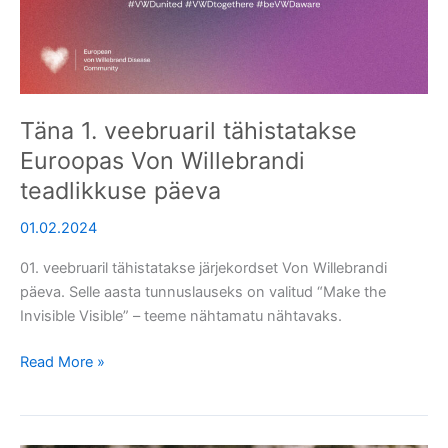
Von
Willebrandi
teadlikkuse
päeva
Täna 1. veebruaril tähistatakse
Euroopas Von Willebrandi
teadlikkuse päeva
01.02.2024
01. veebruaril tähistatakse järjekordset Von Willebrandi
päeva. Selle aasta tunnuslauseks on valitud “Make the
Invisible Visible” – teeme nähtamatu nähtavaks.
Read More »