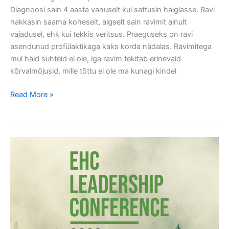
Diagnoosi sain 4 aasta vanuselt kui sattusin haiglasse. Ravi
hakkasin saama koheselt, algselt sain ravimit ainult
vajadusel, ehk kui tekkis veritsus. Praeguseks on ravi
asendunud profülaktikaga kaks korda nädalas. Ravimitega
mul häid suhteid ei ole, iga ravim tekitab erinevaid
kõrvalmõjusid, mille tõttu ei ole ma kunagi kindel
Read More »
Euroopa
Hemofiilia
Konsortsiumi
konverents
MTÜ-
dele