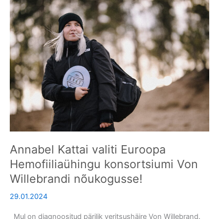
Annabel
Kattai
valiti
Euroopa
Hemofiiliaühingu
konsortsiumi
Von
Willebrandi
nõukogusse!
Annabel Kattai valiti Euroopa
Hemofiiliaühingu konsortsiumi Von
Willebrandi nõukogusse!
29.01.2024
Mul on diagnoositud pärilik veritsushäire Von Willebrand.