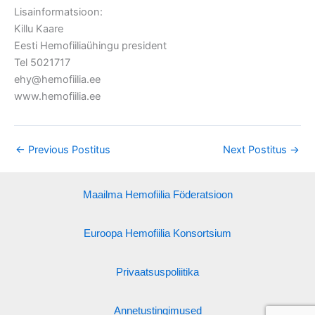
Lisainformatsioon:
Killu Kaare
Eesti Hemofiiliaühingu president
Tel 5021717
ehy@hemofiilia.ee
www.hemofiilia.ee
←
Previous Postitus
Next Postitus
→
Maailma Hemofiilia Föderatsioon
Euroopa Hemofiilia Konsortsium
Privaatsuspoliitika
Annetustingimused