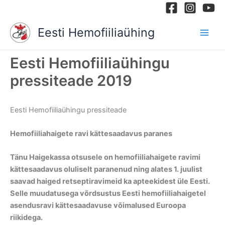
Skip
to
Eesti Hemofiiliaühing
content
Eesti Hemofiiliaühingu
pressiteade 2019
Eesti Hemofiiliaühingu pressiteade
Hemofiiliahaigete ravi kättesaadavus paranes
Tänu Haigekassa otsusele on hemofiiliahaigete ravimi
kättesaadavus oluliselt paranenud ning alates 1. juulist
saavad haiged retseptiravimeid ka apteekidest üle Eesti.
Selle muudatusega võrdsustus Eesti hemofiiliahaigetel
asendusravi kättesaadavuse võimalused Euroopa
riikidega.