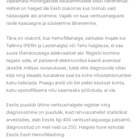
vaatamata mõningastele edusammudele siiski vähenenud.
Hetkel on haiged üle Eesti olukorras kus toimub vaid
hädavajalik abi andmine. Vajalik on luua veritsushaiguste
ravile kaasaegne ja süsteemne lähenemine.
Täna on olukord, kus hemofiiliahaige, sattudes mujale kui
Tallinna (PERH ja Lastehaigla) või Tartu haiglasse, ei saa
suure tõenäosusega adekvaatset abi. Registri loomine
tagaks selle, et patsiendi elektroonilise kaardi avamisel
ükskõik millises raviasutuses, tuleb ette diagnoosile viitav
kirje ning ideaalis kuvatakse seal ka kohe nõustamisnumber
kuhu helistada. Praegu arstil või õel sellist keskset kohta,
kuhu spetsiifilisema nõu saamiseks pöörduda, ei ole.
Eestis puudub ühtne veritsushaigete register ning
diagnoosimine on puudulik, kuid rahvusvahelist statistikat
arvestades, elab Eestis ligi 400 veritsushaigusega patsienti,
diagnoositud on meil neid ca 250. Haigete huve esindab
Eestis Eesti Hemofiiliaühing.