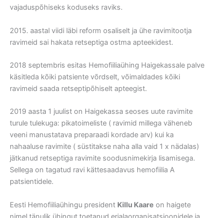
vajaduspõhiseks koduseks raviks.
2015. aastal viidi läbi reform osaliselt ja ühe ravimitootja
ravimeid sai hakata retseptiga ostma apteekidest.
2018 septembris esitas Hemofiiliaühing Haigekassale palve
käsitleda kõiki patsiente võrdselt, võimaldades kõiki
ravimeid saada retseptipõhiselt apteegist.
2019 aasta 1 juulist on Haigekassa seoses uute ravimite
turule tulekuga: pikatoimeliste ( ravimid millega väheneb
veeni manustatava preparaadi kordade arv) kui ka
nahaaluse ravimite ( süstitakse naha alla vaid 1 x nädalas)
jätkanud retseptiga ravimite soodusnimekirja lisamisega.
Sellega on tagatud ravi kättesaadavus hemofiilia A
patsientidele.
Eesti Hemofiiliaühingu president
Killu Kaare
on haigete
nimel tänulik ühingut toetanud erialaorganisatsioonidele ja