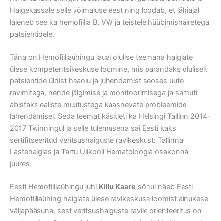
Haigekassale selle võimaluse eest ning loodab, et lähiajal
laieneb see ka hemofiilia B, VW ja teistele hüübimishäiretega
patsientidele.
Täna on Hemofiiliaühingu laual olulise teemana haiglate
ülese kompetentsikeskuse loomine, mis parandaks oluliselt
patsientide üldist heaolu ja juhendamist seoses uute
ravimitega, nende jälgimise ja monitoorimisega ja samuti
abistaks ealiste muutustega kaasnevate probleemide
lahendamisel. Seda teemat käsitleti ka Helsingi Tallinn 2014-
2017 Twinningul ja selle tulemusena sai Eesti kaks
sertifitseeritud veritsushaiguste ravikeskust: Tallinna
Lastehaiglas ja Tartu Ülikooli Hematoloogia osakonna
juures.
Eesti Hemofiiliaühingu juhi
Killu Kaare
sõnul näeb Eesti
Hemofiiliaühing haiglate ülese ravikeskuse loomist ainukese
väljapääsuna, sest veritsushaiguste ravile orienteeritus on