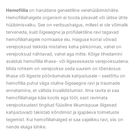
Hemofiilia
on haruldane geneetiline verehüübimishäire.
Hemofiiliahaigete organism ei tooda piisavalt või üldse ühte
hüübimisvalku. See on veritsushaigus, millest ei ole võimalik
terveneda, kuid õigeaegne ja profülaktiline ravi tagavad
hemofiiliahaigele normaalse elu. Haiguse korral võivad
verejooksud tekkida mistahes keha piirkonnas, vahel on
verejooksud nähtavad, vahel aga mitte. Kõige tihedamini
avaldub hemofiilia lihase- või liigesesiseste verejooksudena.
Mida rohkem on verejookse seda suurem on tõenäosus
lihase või liigeste pöördumatule kahjustusele – seetõttu on
hemofiilia puhul väga oluline õigeaegne ravi ja traumade
ennetamine, et vältida invaliidistumist. Ilma ravita ei saa
hemofiiliahaige käia koolis ega tööl, sest ravimata
verejooksudest tingitud füüsiline liikumispuue (liigesed
kahjustuvad) takistab kõndimist ja igapäeva toimetuste
tegemist. Kui hemofiiliahaiged ei saa vajalikku ravi, siis on
nende eluiga lühike.