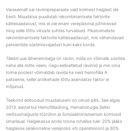
Varasemalt sai ravimipreparaate vaid kolmest haiglast üle
Eesti. Muudatus puudutab rekombinantsete faktorite
kättesaadavust, mis ei ole enam vereplasmal põhinevad
ning selle tõttu viiruste suhtes turvalised. Pikatoimeliste
rekombinantsete faktorite kättesaadavust, mis vähendavad
patsientide süstimisvajadust kuni kaks korda.
Täiesti uue lähenemisega on ravim, mida on võimalik süstida
naha alla mitte veeni, nagu eelloetletud ravimid ja mis oma
toime poolest võimaldab ravida ka neid hemofiilia A
patsiente, kellel antikehade tõttu asendatav faktor ei
mõjunud.
Teekond eeltoodud muudatuseni on olnud pikk. See algas
2013. aastal kui Hemofiiliaühing, Hematoloogia Seltsi
veritsushaiguste töörühm ja Sotsiaalministeerium kohtusid
ümarlaual. Haigekassa andis toona rohelise tule: 20% jääks
haiglasse (erakorraline verejooks või operatsioon) ja 80%