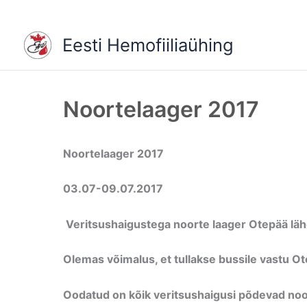
Skip
to
Eesti Hemofiiliaühing
content
Noortelaager 2017
Noortelaager 2017
03.07-09.07.2017
Veritsushaigustega noorte laager
Otepää läh
Olemas võimalus, et tullakse bussile vastu O
Oodatud on kõik veritsushaigusi põdevad no