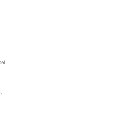
tel
e