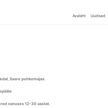
Avaleht
Uudised
edal, Saare puhkemajas.
tepääle
ored vanuses 12-30 aastat.