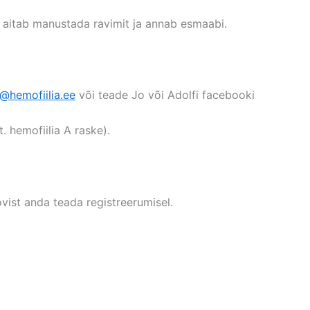
aitab manustada ravimit ja annab esmaabi.
@hemofiilia.ee
või teade Jo või Adolfi facebooki
. hemofiilia A raske).
ist anda teada registreerumisel.