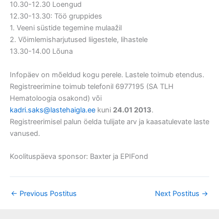
10.30-12.30 Loengud
12.30-13.30: Töö gruppides
1. Veeni süstide tegemine mulaažil
2. Võimlemisharjutused liigestele, lihastele
13.30-14.00 Lõuna
Infopäev on mõeldud kogu perele. Lastele toimub etendus.
Registreerimine toimub telefonil 6977195 (SA TLH
Hematoloogia osakond) või
kadri.saks@lastehaigla.ee
kuni
24.01 2013
.
Registreerimisel palun öelda tulijate arv ja kaasatulevate laste
vanused.
Koolituspäeva sponsor: Baxter ja EPIFond
←
Previous Postitus
Next Postitus
→